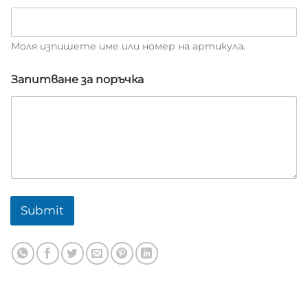
р
т
и
Моля изпишете име или номер на артикула.
к
у
л
Запитване за поръчка
Submit