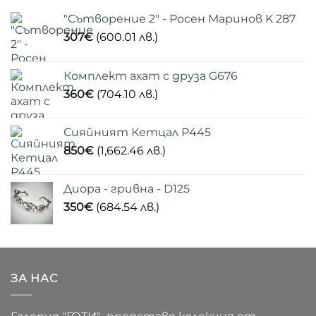
"Сътворение 2" - Росен Маринов K 287
307
€
(600.01 лв.)
Комплект ахат с друза G676
360
€
(704.10 лв.)
Сияйният Кетцал P445
850
€
(1,662.46 лв.)
Диора - гривна - D125
350
€
(684.54 лв.)
ЗА НАС