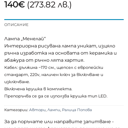
140
€
(273.82 лв.)
ОПИСАНИЕ
Лампа „Менелай“
Интериорна рисувана лампа уникат, изцяло
ръчна изработка на основата от керамика и
абажура от ръчно лята хартия.
Кабел: дължина ~170 см., щепсел с европейски
стандарт, 220v, наличен ключ за включване и
изключване.
Включена крушка в комплекта.
Препоръчва се да се използва крушка тип LED.
Категории:
Автори
,
Лампи
,
Ралица Попова
За да поръчате или направите запитване -