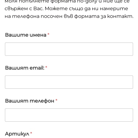
моля попълнете формата по-долу и ние ще се
свържем с Вас. Можете също да ни намерите
на телефона посочен във формата за контакт.
Вашите имена
*
Вашият email:
*
*
Вашият телефон
*
В
а
ш
и
т
е
Артикул
*
А