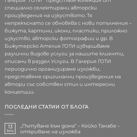
Галерия "ГОТИ" представя колекция от
специално селектирани авторски
произведения на изкуството. Тя
непрекъснато се обновява с нови попълнения –
бижута, картини, икони, пластики, приложно
изкуство, авторски фотографии и др. В
Бижутерско Ателие ГОТИ извършваме
различни видове услуги за нашите клиенти,
описани в раздел Услуги. В Галерия ГОТИ
периодично организираме изложби,
представяме оригинални произведения на
автори със собствен стил и интересни
концепции.
ПОСЛЕДНИ СТАТИИ ОТ БЛОГА
„Пътуване към дома“ – Кейко Танабе –
13
юли
откриване на изложба