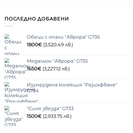
ПОСЛЕДНО ДОБАВЕНИ
Обеци с опали "Аврора" G736
1800
€
(3,520.49 лв.)
Медальон "Аврора" G735
1650
€
(3,227.12 лв.)
Изумрудена колекция "Разцъфване"
G734
"Синя звезда" G733
1500
€
(2,933.75 лв.)