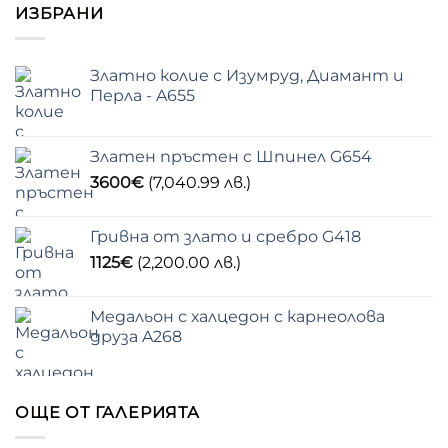
ИЗБРАНИ
Златно колие с Изумруд, Диамант и
Перла - A655
Златен пръстен с Шпинел G654
3600
€
(7,040.99 лв.)
Гривна от злато и сребро G418
1125
€
(2,200.00 лв.)
Медальон с халцедон с карнеолова
друза A268
ОЩЕ ОТ ГАЛЕРИЯТА