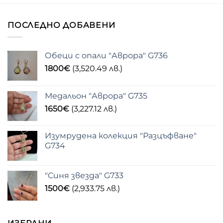
ПОСЛЕДНО ДОБАВЕНИ
Обеци с опали "Аврора" G736
1800
€
(3,520.49 лв.)
Медальон "Аврора" G735
1650
€
(3,227.12 лв.)
Изумрудена колекция "Разцъфване"
G734
"Синя звезда" G733
1500
€
(2,933.75 лв.)