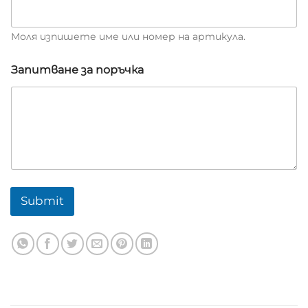
е
*
т
Моля изпишете име или номер на артикула.
е
л
е
Запитване за поръчка
ф
о
н
Submit