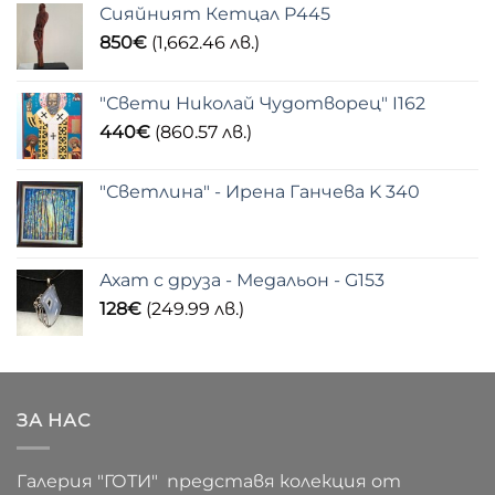
Сияйният Кетцал P445
850
€
(1,662.46 лв.)
"Свети Николай Чудотворец" I162
440
€
(860.57 лв.)
"Светлина" - Ирена Ганчева K 340
Ахат с друза - Медальон - G153
128
€
(249.99 лв.)
ЗА НАС
Галерия "ГОТИ" представя колекция от