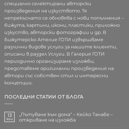
специално селектирани авторски
произведения на изкуството. Тя
непрекъснато се обновява с нови попълнения –
бижута, картини, икони, пластики, приложно
изкуство, авторски фотографии и др. В
Бижутерско Ателие ГОТИ извършваме
различни видове услуги за нашите клиенти,
описани в раздел Услуги. В Галерия ГОТИ
периодично организираме изложби,
представяме оригинални произведения на
автори със собствен стил и интересни
концепции.
ПОСЛЕДНИ СТАТИИ ОТ БЛОГА
„Пътуване към дома“ – Кейко Танабе –
13
юли
откриване на изложба
Няма