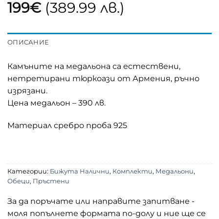
199
€
(389.99 лв.)
ОПИСАНИЕ
Камъните на медальона са естествени,
нетретирани тюркоази от Армения, ръчно
изрязани.
Цена медальон – 390 лв.
Материал сребро проба 925
Категории:
Бижута Налични
,
Комплекти
,
Медальони
,
Обеци
,
Пръстени
За да поръчате или направите запитване -
моля попълнете формата по-долу и ние ще се