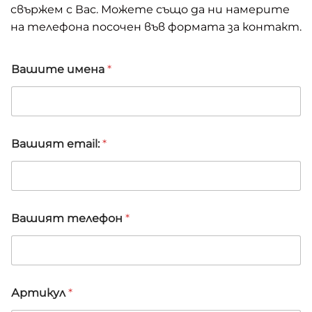
свържем с Вас. Можете също да ни намерите
на телефона посочен във формата за контакт.
Вашите имена
*
Вашият email:
*
З
Вашият телефон
*
а
п
и
т
в
а
Артикул
*
н