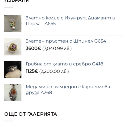
ИЗБРАНИ
Златно колие с Изумруд, Диамант и
Перла - A655
Златен пръстен с Шпинел G654
3600
€
(7,040.99 лв.)
Гривна от злато и сребро G418
1125
€
(2,200.00 лв.)
Медальон с халцедон с карнеолова
друза A268
ОЩЕ ОТ ГАЛЕРИЯТА