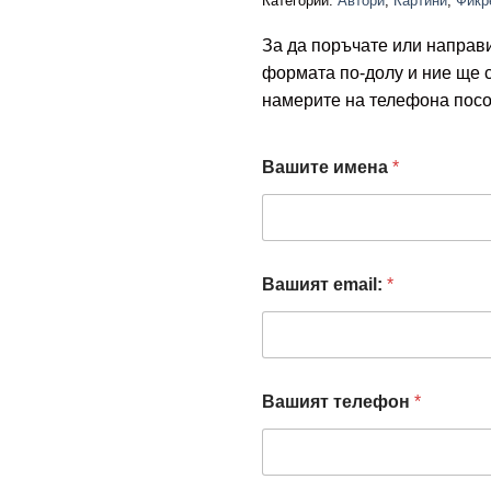
Категории:
Автори
,
Картини
,
Фикр
За да поръчате или направ
формата по-долу и ние ще 
намерите на телефона посо
e
Вашите имена
*
m
a
i
l
:
В
Вашият email:
*
а
ш
и
я
т
Вашият телефон
*