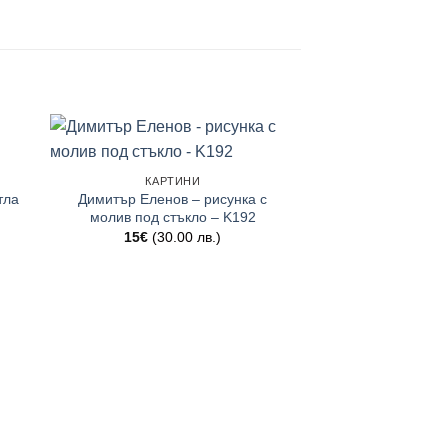
КАРТИНИ
тла
Димитър Еленов – рисунка с
молив под стъкло – K192
15
€
(30.00 лв.)
ГРАФ
„Бягство от р