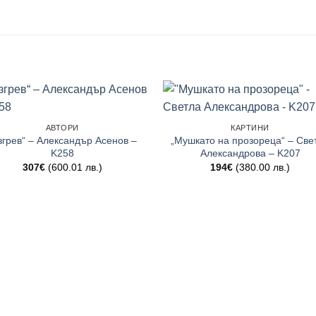
АВТОРИ
КАРТИНИ
згрев“ – Александър Асенов –
„Мушкато на прозореца“ – Све
K258
Александрова – K207
307
€
(600.01 лв.)
194
€
(380.00 лв.)