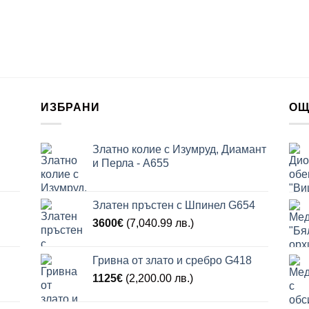
ИЗБРАНИ
ОЩ
Златно колие с Изумруд, Диамант
и Перла - A655
Златен пръстен с Шпинел G654
3600
€
(7,040.99 лв.)
Гривна от злато и сребро G418
1125
€
(2,200.00 лв.)