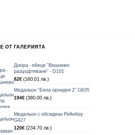
Цветана Цвет
169
€
(330
Е ОТ ГАЛЕРИЯТА
Диора - обеци "Вишнево
разцъфтяване" - D101
82
€
(160.01 лв.)
Медальон "Бяла орхидея 2" G635
194
€
(380.00 лв.)
Медальон с обсидиан Рейнбоу
G427
120
€
(234.70 лв.)