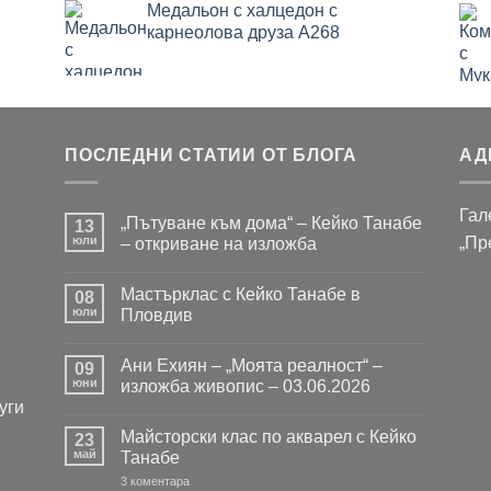
Медальон с халцедон с
карнеолова друза A268
ПОСЛЕДНИ СТАТИИ ОТ БЛОГА
АД
Гал
„Пътуване към дома“ – Кейко Танабе
13
юли
„Пр
– откриване на изложба
Няма
коментари
Мастърклас с Кейко Танабе в
за
08
„Пътуване
юли
Пловдив
към
дома“
Няма
–
коментари
Ани Ехиян – „Моята реалност“ –
Кейко
за
09
Танабе
Мастърклас
юни
изложба живопис – 03.06.2026
–
с
уги
откриване
Кейко
Няма
на
Танабе
коментари
Майсторски клас по акварел с Кейко
изложба
в
за
23
Пловдив
Ани
май
Танабе
Ехиян
–
за
3 коментара