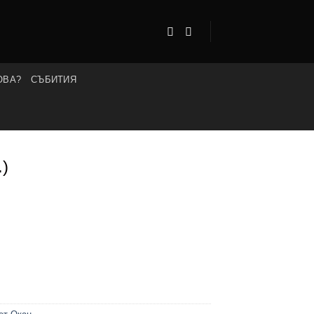
ОВА?
СЪБИТИЯ
.)