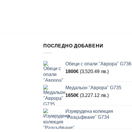
ПОСЛЕДНО ДОБАВЕНИ
Обеци с опали "Аврора" G736
1800
€
(3,520.49 лв.)
Медальон "Аврора" G735
1650
€
(3,227.12 лв.)
Изумрудена колекция
"Разцъфване" G734