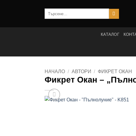
Skip
to
Търсене
за:
content
КАТАЛОГ
КОНТ
НАЧАЛО
/
АВТОРИ
/
ФИКРЕТ ОКАН
Фикрет Окан – „Пълно