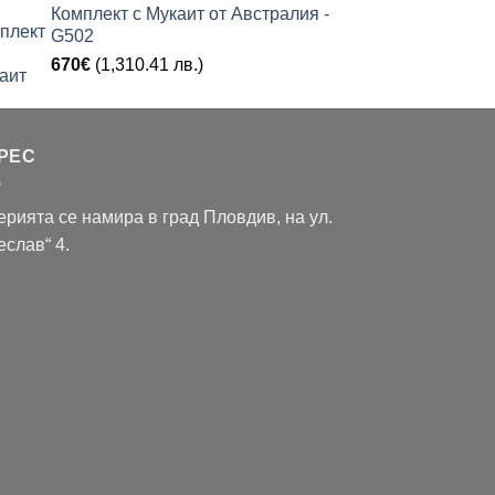
Комплект с Мукаит от Австралия -
G502
670
€
(1,310.41 лв.)
РЕС
ерията се намира в град Пловдив, на ул.
еслав“ 4.