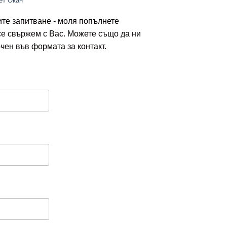
ет Окан
ите запитване - моля попълнете
се свържем с Вас. Можете също да ни
чен във формата за контакт.