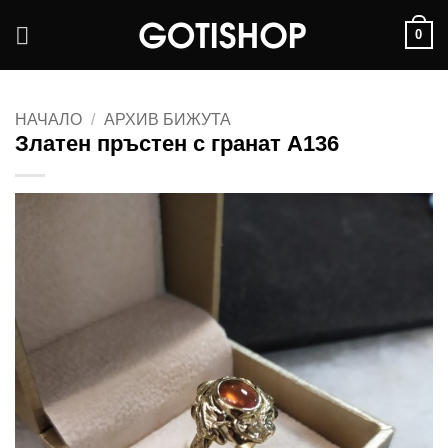
Skip
0
to
content
НАЧАЛО
/
АРХИВ БИЖУТА
Златен пръстен с гранат A136