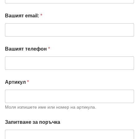
Вашият email:
*
Вашият телефон
*
Артикул
*
Моля изпишете име или номер на артикула.
В
Запитване за поръчка
а
ш
и