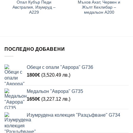
Опал Кубър Педи
Мъхов Ахат, Червен и
Австралия, Изумруд –
Жълт Кехлибар –
A229
медальон А200
ПОСЛЕДНО ДОБАВЕНИ
Обеци с опали "Аврора" G736
1800
€
(3,520.49 лв.)
Медальон "Аврора" G735
1650
€
(3,227.12 лв.)
Изумрудена колекция "Разцъфване" G734