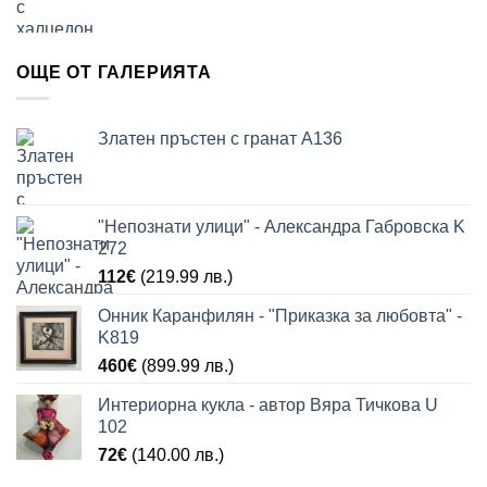
ОЩЕ ОТ ГАЛЕРИЯТА
Златен пръстен с гранат A136
"Непознати улици" - Александра Габровска K
272
112
€
(219.99 лв.)
Онник Каранфилян - "Приказка за любовта" -
K819
460
€
(899.99 лв.)
Интериорна кукла - автор Вяра Тичкова U
102
72
€
(140.00 лв.)