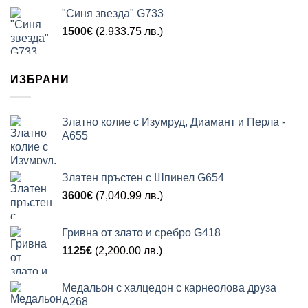
"Синя звезда" G733
1500
€
(2,933.75 лв.)
ИЗБРАНИ
Златно колие с Изумруд, Диамант и Перла -
A655
Златен пръстен с Шпинел G654
3600
€
(7,040.99 лв.)
Гривна от злато и сребро G418
1125
€
(2,200.00 лв.)
Медальон с халцедон с карнеолова друза
A268