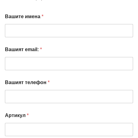
*
Вашите имена
*
т
е
л
е
ф
о
Вашият email:
*
н
В
а
ш
и
я
Вашият телефон
*
т
Артикул
*