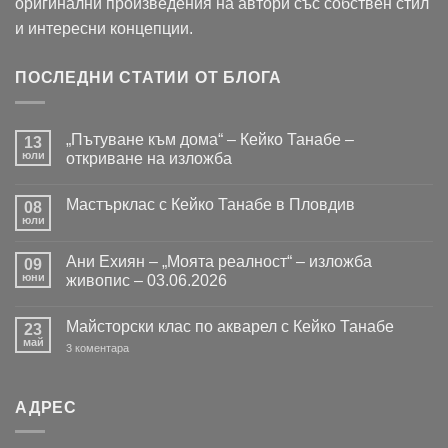
оригинални произведения на автори със собствен стил
и интересни концепции.
ПОСЛЕДНИ СТАТИИ ОТ БЛОГА
„Пътуване към дома“ – Кейко Танабе –
13
юли
откриване на изложба
Няма
коментари
Мастърклас с Кейко Танабе в Пловдив
за
08
„Пътуване
юли
Няма
към
коментари
дома“
за
–
Ани Ехиян – „Моята реалност“ – изложба
09
Мастърклас
Кейко
с
юни
живопис – 03.06.2026
Танабе
Кейко
–
Няма
Танабе
откриване
коментари
в
на
Майсторски клас по акварел с Кейко Танабе
за
23
Пловдив
изложба
Ани
май
за
3 коментара
Ехиян
Майсторски
–
клас
„Моята
по
реалност“
акварел
–
АДРЕС
с
изложба
Кейко
живопис
Танабе
–