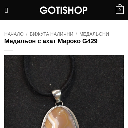
Skip
0
to
content
НАЧАЛО
/
БИЖУТА НАЛИЧНИ
/
МЕДАЛЬОНИ
Медальон с ахат Мароко G429