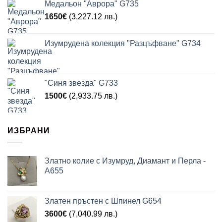
Медальон "Аврора" G735
1650
€
(3,227.12 лв.)
Изумрудена колекция "Разцъфване" G734
"Синя звезда" G733
1500
€
(2,933.75 лв.)
ИЗБРАНИ
Златно колие с Изумруд, Диамант и Перла -
A655
Златен пръстен с Шпинел G654
3600
€
(7,040.99 лв.)