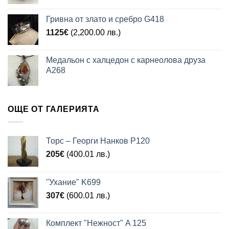
Гривна от злато и сребро G418
1125
€
(2,200.00 лв.)
Медальон с халцедон с карнеолова друза
A268
ОЩЕ ОТ ГАЛЕРИЯТА
Торс – Георги Нанков P120
205
€
(400.01 лв.)
"Ухание" K699
307
€
(600.01 лв.)
Комплект "Нежност" A 125