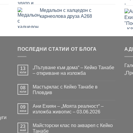
Медальон с халцедон с
карнеолова друза A268
ПОСЛЕДНИ СТАТИИ ОТ БЛОГА
АД
Гал
„Пътуване към дома“ – Кейко Танабе
13
юли
„Пр
– откриване на изложба
Няма
коментари
Мастърклас с Кейко Танабе в
за
08
„Пътуване
юли
Пловдив
към
дома“
Няма
–
коментари
Ани Ехиян – „Моята реалност“ –
Кейко
за
09
Танабе
Мастърклас
юни
изложба живопис – 03.06.2026
–
с
уги
откриване
Кейко
Няма
на
Танабе
коментари
Майсторски клас по акварел с Кейко
изложба
в
за
23
Пловдив
Ани
май
Танабе
Ехиян