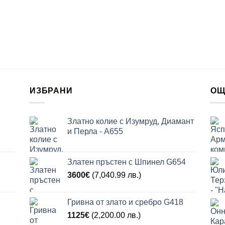
ИЗБРАНИ
ОЩ
Златно колие с Изумруд, Диамант
и Перла - A655
Златен пръстен с Шпинел G654
3600
€
(7,040.99 лв.)
Гривна от злато и сребро G418
1125
€
(2,200.00 лв.)