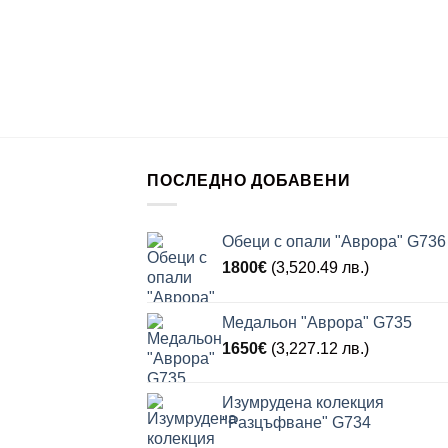
ПОСЛЕДНО ДОБАВЕНИ
Обеци с опали "Аврора" G736
1800
€
(3,520.49 лв.)
Медальон "Аврора" G735
1650
€
(3,227.12 лв.)
Изумрудена колекция
"Разцъфване" G734