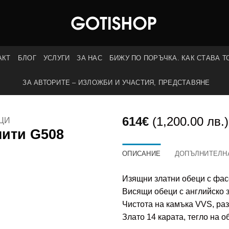
АКТ
БЛОГ
УСЛУГИ
ЗА НАС
БИЖУ ПО ПОРЪЧКА. КАК СТАВА Т
ЗА АВТОРИТЕ – ИЗЛОЖБИ И УЧАСТИЯ, ПРЕДСТАВЯНЕ
614
€
(1,200.00 лв.)
ЦИ
нити G508
ОПИСАНИЕ
ДОПЪЛНИТЕЛН
Изящни златни обеци с фасе
Висящи обеци с английско 
Чистота на камъка VVS, раз
Злато 14 карата, тегло на об