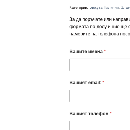
Категории:
Бижута Налични
,
Злат
За да поръчате или направ
формата по-долу и ние ще 
намерите на телефона посо
e
Вашите имена
*
m
a
i
l
:
з
Вашият email:
*
а
Вашият телефон
*