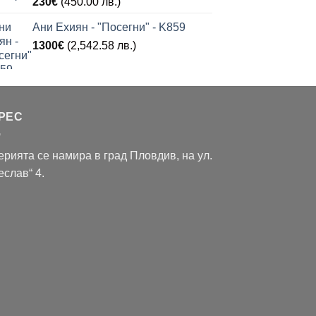
230
€
(450.00 лв.)
Ани Ехиян - "Посегни" - K859
1300
€
(2,542.58 лв.)
РЕС
ерията се намира в град Пловдив, на ул.
еслав“ 4.