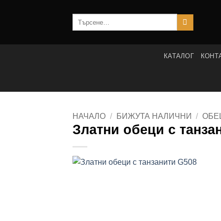
Skip
to
Търсене
за:
content
КАТАЛОГ
КОНТ
НАЧАЛО
/
БИЖУТА НАЛИЧНИ
/
ОБЕ
Златни обеци с танза