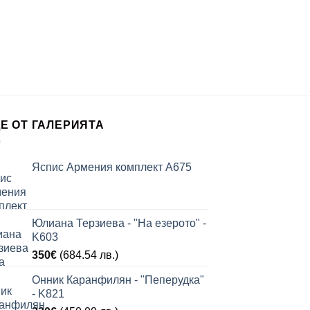
БИЖУТА Н
Мушрум Яспис – 
150
€
(293
Е ОТ ГАЛЕРИЯТА
Яспис Армения комплект А675
Юлиана Терзиева - "На езерото" -
K603
350
€
(684.54 лв.)
Онник Каранфилян - "Пеперудка"
- K821