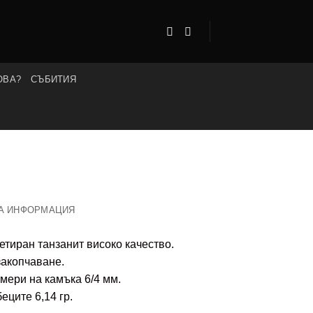
ОВА?
СЪБИТИЯ
А ИНФОРМАЦИЯ
тиран танзанит високо качество.
закопчаване.
мери на камъка 6/4 мм.
еците 6,14 гр.