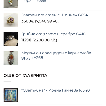
Перла - A655
Златен пръстен с Шпинел G654
3600
€
(7,040.99 лв.)
Гривна от злато и сребро G418
1125
€
(2,200.00 лв.)
Медальон с халцедон с карнеолова
друза A268
ОЩЕ ОТ ГАЛЕРИЯТА
"Светлина" - Ирена Ганчева K 340