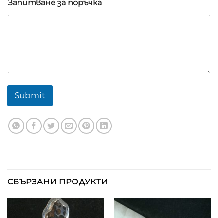
а
Запитване за поръчка
н
е
Submit
СВЪРЗАНИ ПРОДУКТИ