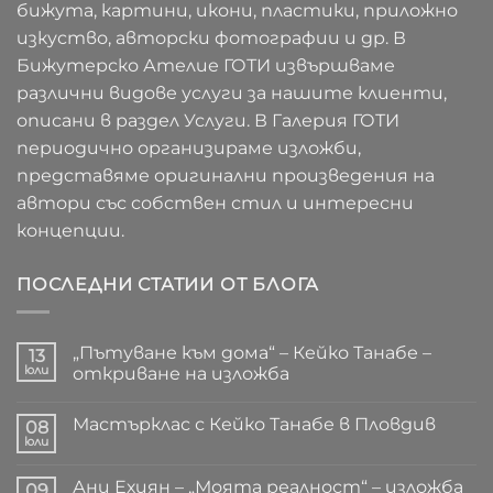
бижута, картини, икони, пластики, приложно
изкуство, авторски фотографии и др. В
Бижутерско Ателие ГОТИ извършваме
различни видове услуги за нашите клиенти,
описани в раздел Услуги. В Галерия ГОТИ
периодично организираме изложби,
представяме оригинални произведения на
автори със собствен стил и интересни
концепции.
ПОСЛЕДНИ СТАТИИ ОТ БЛОГА
„Пътуване към дома“ – Кейко Танабе –
13
юли
откриване на изложба
Няма
коментари
Мастърклас с Кейко Танабе в Пловдив
за
08
„Пътуване
юли
Няма
към
коментари
дома“
за
–
Ани Ехиян – „Моята реалност“ – изложба
09
Мастърклас