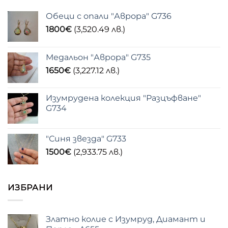
Обеци с опали "Аврора" G736
1800
€
(3,520.49 лв.)
Медальон "Аврора" G735
1650
€
(3,227.12 лв.)
Изумрудена колекция "Разцъфване"
G734
"Синя звезда" G733
1500
€
(2,933.75 лв.)
ИЗБРАНИ
Златно колие с Изумруд, Диамант и