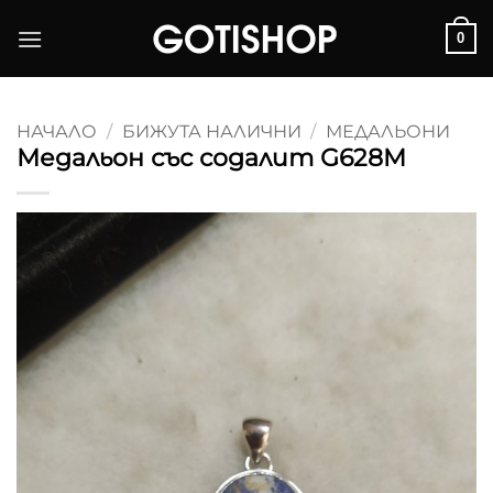
Skip
0
to
content
НАЧАЛО
/
БИЖУТА НАЛИЧНИ
/
МЕДАЛЬОНИ
Медальон със содалит G628M