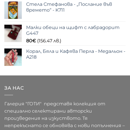
Стела Стефанова - „Послание във
времето“ - K711
Малки обеци на щифт с лабрадорит
G447
80
€
(156.47 лв.)
Корал, Бяла и Кафява Перла - Медальон -
A218
ЗА НАС
Галерия "ГОТИ" представя колекция от
специално селектирани авторски
произведения на изкуството. Тя
непрекъснато се обновява с нови попълнения –