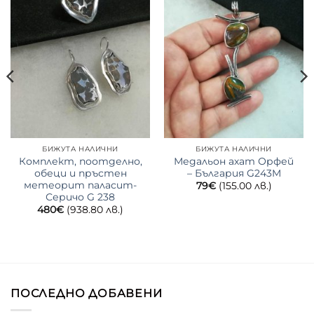
БИЖУТА НАЛИЧНИ
БИЖУТА НАЛИЧНИ
Комплект, поотделно,
Медальон ахат Орфей
обеци и пръстен
– България G243M
метеорит паласит-
79
€
(155.00 лв.)
Серичо G 238
480
€
(938.80 лв.)
ПОСЛЕДНО ДОБАВЕНИ