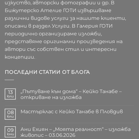
изкуство, авторски фотографии и др. В
Бижутерско Ателие ГОТИ извършваме
различни видове услуги за нашите клиенти,
описани в раздел Услуги. В Галерия ГОТИ
периодично организираме изложби,
представяме оригинални произведения на
автори със собствен стил и интересни
концепции.
ПОСЛЕДНИ СТАТИИ ОТ БЛОГА
„Пътуване към дома“ – Кейко Танабе –
13
юли
откриване на изложба
Няма
коментари
Мастърклас с Кейко Танабе в Пловдив
за
08
„Пътуване
юли
Няма
към
коментари
дома“
за
–
Ани Ехиян – „Моята реалност“ – изложба
09
Мастърклас
Кейко
с
юни
живопис – 03.06.2026
Танабе
Кейко