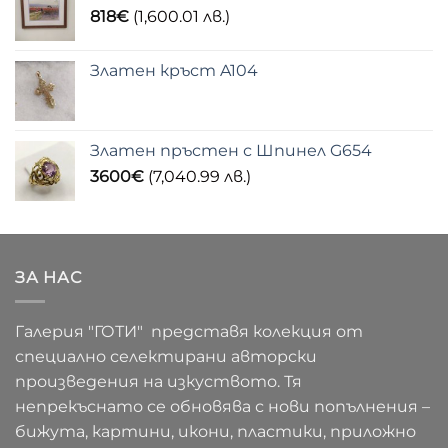
818
€
(1,600.01 лв.)
Златен кръст A104
Златен пръстен с Шпинел G654
3600
€
(7,040.99 лв.)
ЗА НАС
Галерия "ГОТИ" представя колекция от
специално селектирани авторски
произведения на изкуството. Тя
непрекъснато се обновява с нови попълнения –
бижута, картини, икони, пластики, приложно