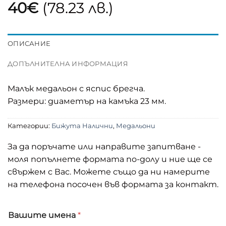
40
€
(78.23 лв.)
ОПИСАНИЕ
ДОПЪЛНИТЕЛНА ИНФОРМАЦИЯ
Малък медальон с яспис брегча.
Размери: диаметър на камъка 23 мм.
Категории:
Бижута Налични
,
Медальони
За да поръчате или направите запитване -
моля попълнете формата по-долу и ние ще се
свържем с Вас. Можете също да ни намерите
на телефона посочен във формата за контакт.
В
Вашите имена
*
а