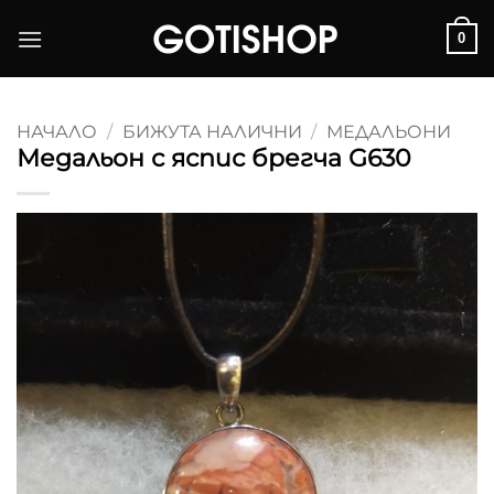
Skip
0
to
content
НАЧАЛО
/
БИЖУТА НАЛИЧНИ
/
МЕДАЛЬОНИ
Медальон с яспис брегча G630