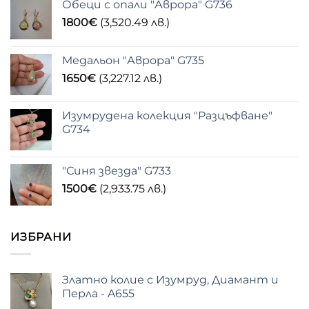
Обеци с опали "Аврора" G736
1800
€
(3,520.49 лв.)
Медальон "Аврора" G735
1650
€
(3,227.12 лв.)
Изумрудена колекция "Разцъфване"
G734
"Синя звезда" G733
1500
€
(2,933.75 лв.)
ИЗБРАНИ
Златно колие с Изумруд, Диамант и
Перла - A655