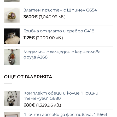
Златен пръстен с Шпинел G654
3600
€
(7,040.99 лв.)
Гривна от злато и сребро G418
1125
€
(2,200.00 лв.)
Медальон с халцедон с карнеолова
друза A268
ОЩЕ ОТ ГАЛЕРИЯТА
Комплект обеци и колие "Нощни
теменуги" G680
680
€
(1,329.96 лв.)
"Почти готови за фестивала.. " K663