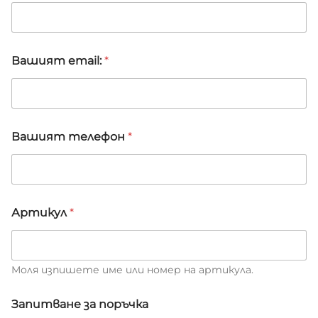
ш
и
т
е
*
Вашият email:
*
В
а
ш
и
я
т
Вашият телефон
*
Артикул
*
Моля изпишете име или номер на артикула.
Запитване за поръчка