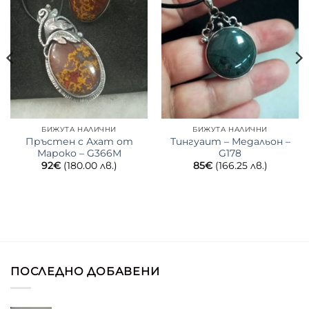
БИЖУТА НАЛИЧНИ
БИЖУТА НАЛИЧНИ
Пръстен с Ахат от
Тингуаит – Медальон –
Мароко – G366M
G178
92
€
(180.00 лв.)
85
€
(166.25 лв.)
ПОСЛЕДНО ДОБАВЕНИ