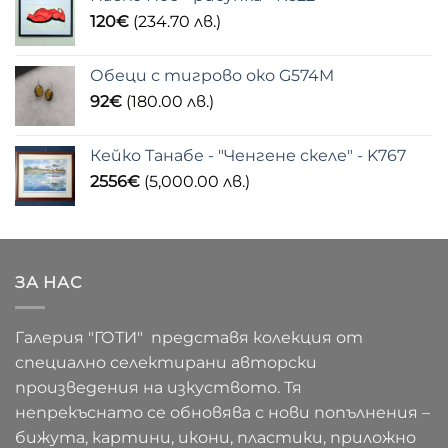
120
€
(234.70 лв.)
Обеци с тигрово око G574M
92
€
(180.00 лв.)
Кейко Танабе - "Ченгене скеле" - K767
2556
€
(5,000.00 лв.)
ЗА НАС
Галерия "ГОТИ" представя колекция от
специално селектирани авторски
произведения на изкуството. Тя
непрекъснато се обновява с нови попълнения –
бижута, картини, икони, пластики, приложно