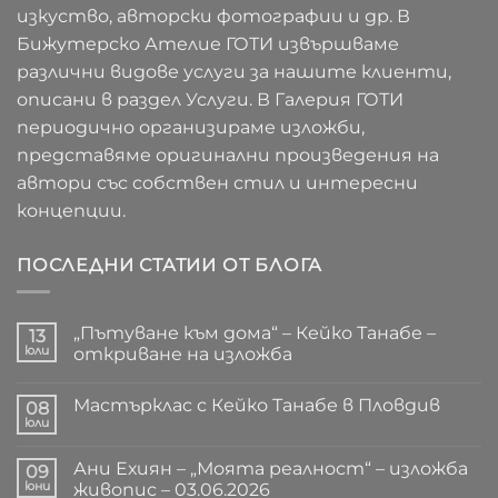
изкуство, авторски фотографии и др. В
Бижутерско Ателие ГОТИ извършваме
различни видове услуги за нашите клиенти,
описани в раздел Услуги. В Галерия ГОТИ
периодично организираме изложби,
представяме оригинални произведения на
автори със собствен стил и интересни
концепции.
ПОСЛЕДНИ СТАТИИ ОТ БЛОГА
„Пътуване към дома“ – Кейко Танабе –
13
юли
откриване на изложба
Няма
коментари
Мастърклас с Кейко Танабе в Пловдив
за
08
„Пътуване
юли
Няма
към
коментари
дома“
за
–
Ани Ехиян – „Моята реалност“ – изложба
09
Мастърклас
Кейко
с
юни
живопис – 03.06.2026
Танабе