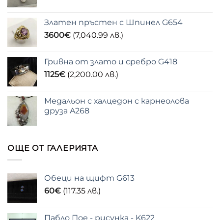
Златен пръстен с Шпинел G654
3600
€
(7,040.99 лв.)
Гривна от злато и сребро G418
1125
€
(2,200.00 лв.)
Медальон с халцедон с карнеолова
друза A268
ОЩЕ ОТ ГАЛЕРИЯТА
Обеци на щифт G613
60
€
(117.35 лв.)
Пабло Пое - рисунка - K622