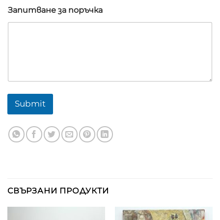
а
Запитване за поръчка
В
а
ш
и
т
е
Submit
СВЪРЗАНИ ПРОДУКТИ