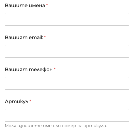
Вашите имена
*
Вашият email:
*
Вашият телефон
*
*
Артикул
*
п
о
р
ъ
ч
Моля изпишете име или номер на артикула.
к