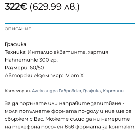
322
€
(629.99 лв.)
ОПИСАНИЕ
Графика
Техника: Инталио акватинта, хартия
Hahnemuhle 300 гр.
Размери: 60/50
Авторски екземпляр: IV от X
Категории:
Александра Габровска
,
Графика
,
Картини
За да поръчате или направите запитване -
моля попълнете формата по-долу и ние ще се
свържем с Вас. Можете също да ни намерите
на телефона посочен във формата за контакт.