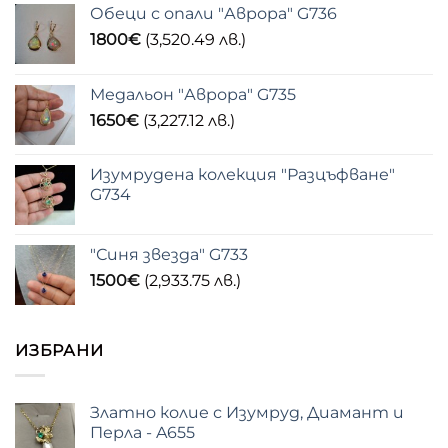
Обеци с опали "Аврора" G736
1800
€
(3,520.49 лв.)
Медальон "Аврора" G735
1650
€
(3,227.12 лв.)
Изумрудена колекция "Разцъфване"
G734
"Синя звезда" G733
1500
€
(2,933.75 лв.)
ИЗБРАНИ
Златно колие с Изумруд, Диамант и
Перла - A655