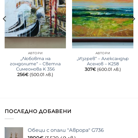
АВТОРИ
АВТОРИ
„Любовта на
„Изгрев“ – Александър
гондолите“ – Светла
Асенов – K258
Симеонова K 356
307
€
(600.01 лв.)
256
€
(500.01 лв.)
ПОСЛЕДНО ДОБАВЕНИ
Обеци с опали "Аврора" G736