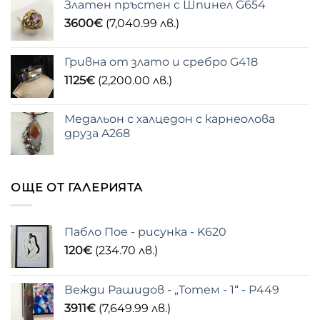
Златен пръстен с Шпинел G654
3600
€
(7,040.99 лв.)
Гривна от злато и сребро G418
1125
€
(2,200.00 лв.)
Медальон с халцедон с карнеолова
друза A268
ОЩЕ ОТ ГАЛЕРИЯТА
Пабло Пое - рисунка - K620
120
€
(234.70 лв.)
Вежди Рашидов - „Тотем - 1“ - P449
3911
€
(7,649.99 лв.)