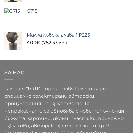
G715
Малка лъвска глава 1 P225
400
€
(782.33 лв.)
ЗА НАС
Галерия "ГОТИ" представя колекция от
специално селектирани авторски
произведения на изкуството. Тя
непрекъснато се обновява с нови попълнения –
бижута, картини, икони, пластики, приложно
изкуство, авторски фотографии и др. В