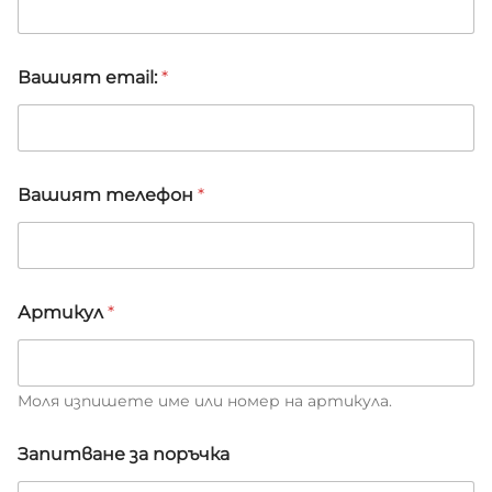
е
ф
о
н
Вашият email:
*
*
п
о
р
ъ
ч
Вашият телефон
*
к
а
Артикул
*
Моля изпишете име или номер на артикула.
Запитване за поръчка