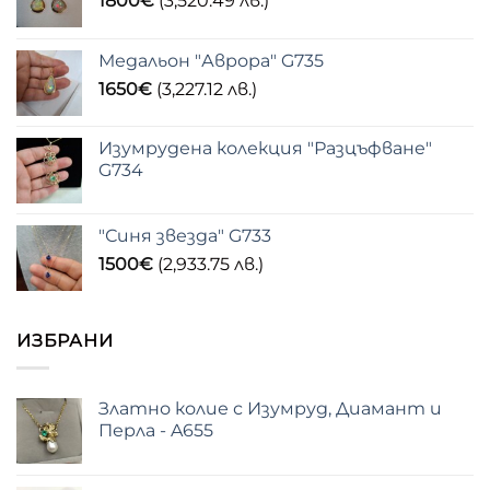
1800
€
(3,520.49 лв.)
Медальон "Аврора" G735
1650
€
(3,227.12 лв.)
Изумрудена колекция "Разцъфване"
G734
"Синя звезда" G733
1500
€
(2,933.75 лв.)
ИЗБРАНИ
Златно колие с Изумруд, Диамант и
Перла - A655