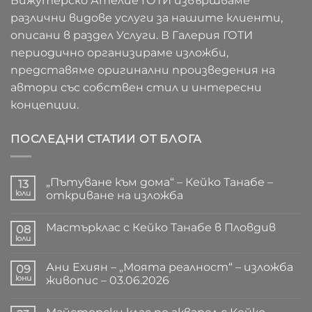
Бижутерско Ателие ГОТИ извършваме
различни видове услуги за нашите клиенти,
описани в раздел Услуги. В Галерия ГОТИ
периодично организираме изложби,
представяме оригинални произведения на
автори със собствен стил и интересни
концепции.
ПОСЛЕДНИ СТАТИИ ОТ БЛОГА
„Пътуване към дома“ – Кейко Танабе –
13
юли
откриване на изложба
Няма
коментари
Мастърклас с Кейко Танабе в Пловдив
за
08
„Пътуване
юли
Няма
към
коментари
дома“
за
–
Ани Ехиян – „Моята реалност“ – изложба
09
Мастърклас
Кейко
с
юни
живопис – 03.06.2026
Танабе
Кейко
–
Няма
Танабе
откриване
коментари
в
на
за