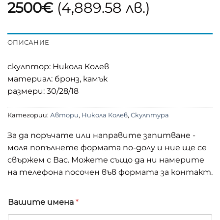
2500
€
(4,889.58 лв.)
ОПИСАНИЕ
скулптор: Никола Колев
материал: бронз, камък
размери: 30/28/18
Категории:
Автори
,
Никола Колев
,
Скулптура
За да поръчате или направите запитване -
моля попълнете формата по-долу и ние ще се
свържем с Вас. Можете също да ни намерите
на телефона посочен във формата за контакт.
т
Вашите имена
*
е
л